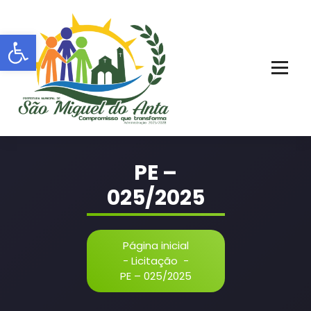
Pular
para
Barra de Ferramentas Aberta
o
conteúdo
PORTAL OFICIAL | ADM: 2021 - 2028
PE –
025/2025
Página inicial
-
Licitação
-
PE – 025/2025