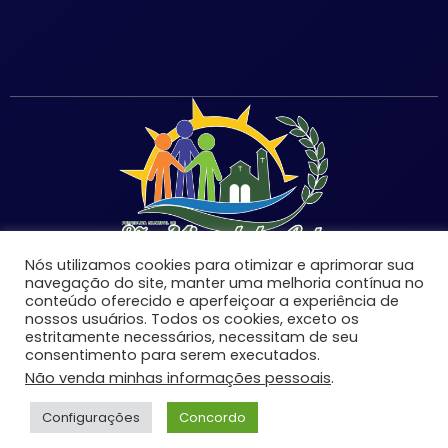
Nós utilizamos cookies para otimizar e aprimorar sua
navegação do site, manter uma melhoria contínua no
conteúdo oferecido e aperfeiçoar a experiência de
nossos usuários. Todos os cookies, exceto os
estritamente necessários, necessitam de seu
©Copyright 2026 | Prefeitura Municipal de São Miguel
consentimento para serem executados.
do Anta-MG | Todos os direitos reservados.
Não venda minhas informações pessoais
.
Desenvolvido por:
Configurações
Concordo