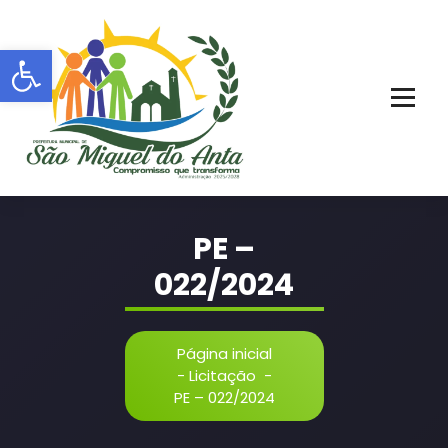
Pular
para
Barra de Ferramentas Aberta
o
conteúdo
PORTAL OFICIAL | ADM: 2021 - 2028
PE –
022/2024
Página inicial
-
Licitação
-
PE – 022/2024