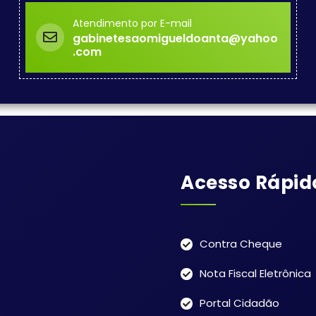
Atendimento por E-mail
gabinetesaomigueldoanta@yahoo
.com
Acesso Rápid
Contra Cheque
Nota Fiscal Eletrônica
Portal Cidadão