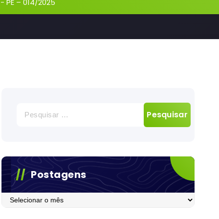
-
PE – 014/2025
Pesquisar
por:
Postagens
Postagens