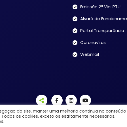
Emissão 2ª Via IPTU
Alvará de Funcionam
Portal Transparência
Coronavírus
Webmail
avegação do site, manter uma melhoria contínua no conteúdo
. Todos os cookies, exceto os estritamente necessários,
s.