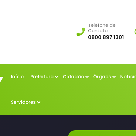
Telefone de
Contato
0800 897 1301
Início
Prefeitura
Cidadão
Órgãos
Notíci
Servidores