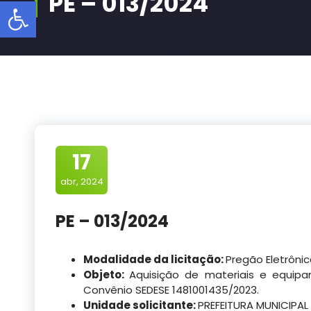
PE – 013/2024
Barra de Ferramentas Aberta
17
abr, 2024
PE – 013/2024
Modalidade da licitação:
Pregão Eletrôni
Objeto:
Aquisição de materiais e equip
Convênio SEDESE 1481001435/2023.
Unidade solicitante:
PREFEITURA MUNICIPAL