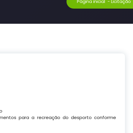
Página inicial
-
Licitação
co
amentos para a recreação do desporto conforme