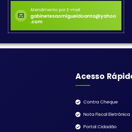
Atendimento por E-mail
gabinetesaomigueldoanta@yahoo
.com
Acesso Rápid
Contra Cheque
Nota Fiscal Eletrônica
Portal Cidadão