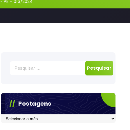
-
PE – 013/2024
Pesquisar
por:
Postagens
Postagens