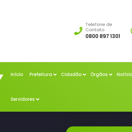
Telefone de
Contato
0800 897 1301
Início
Prefeitura
Cidadão
Órgãos
Notíci
Servidores