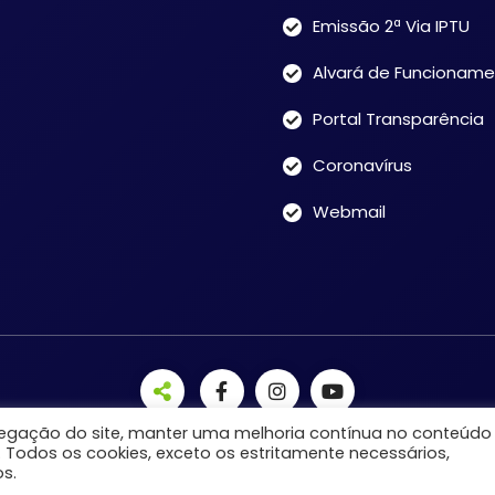
Emissão 2ª Via IPTU
Alvará de Funcionam
Portal Transparência
Coronavírus
Webmail
avegação do site, manter uma melhoria contínua no conteúdo
. Todos os cookies, exceto os estritamente necessários,
s.