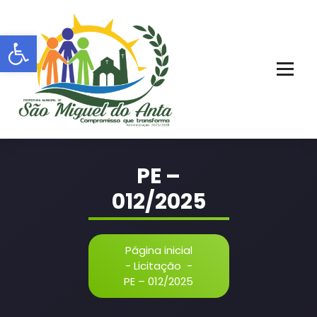
Pular
para
Barra de Ferramentas Aberta
o
conteúdo
PORTAL OFICIAL | ADM: 2021 - 2028
PE –
012/2025
Página inicial
-
Licitação
-
PE – 012/2025