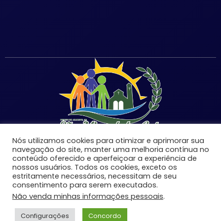
Nós utilizamos cookies para otimizar e aprimorar sua
navegação do site, manter uma melhoria contínua no
conteúdo oferecido e aperfeiçoar a experiência de
nossos usuários. Todos os cookies, exceto os
estritamente necessários, necessitam de seu
©Copyright 2026 | Prefeitura Municipal de São Miguel
consentimento para serem executados.
do Anta-MG | Todos os direitos reservados.
Não venda minhas informações pessoais
.
Desenvolvido por:
Configurações
Concordo