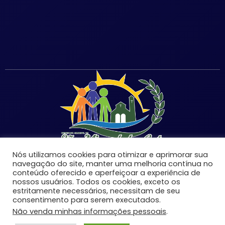
Nós utilizamos cookies para otimizar e aprimorar sua
navegação do site, manter uma melhoria contínua no
conteúdo oferecido e aperfeiçoar a experiência de
nossos usuários. Todos os cookies, exceto os
©Copyright 2026 | Prefeitura Municipal de São Miguel
estritamente necessários, necessitam de seu
consentimento para serem executados.
do Anta-MG | Todos os direitos reservados.
Não venda minhas informações pessoais
.
Desenvolvido por: