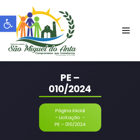
Pular
para
Barra de Ferramentas Aberta
o
conteúdo
PORTAL OFICIAL | ADM: 2021 - 2028
PE –
010/2024
Página inicial
-
Licitação
-
PE – 010/2024