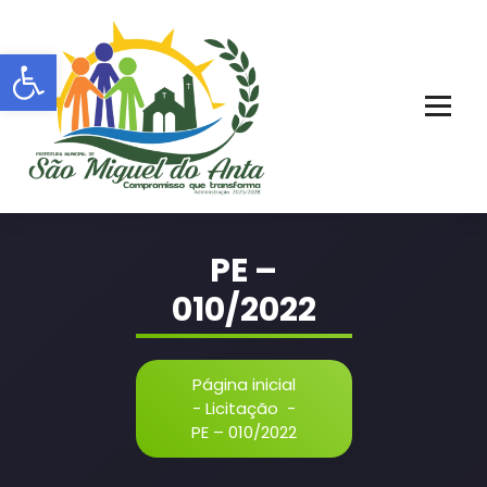
Pular
para
Barra de Ferramentas Aberta
o
conteúdo
PORTAL OFICIAL | ADM: 2021 - 2028
PE –
010/2022
Página inicial
-
Licitação
-
PE – 010/2022