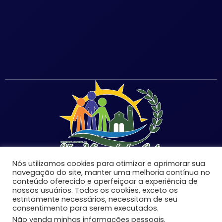
Nós utilizamos cookies para otimizar e aprimorar sua
navegação do site, manter uma melhoria contínua no
conteúdo oferecido e aperfeiçoar a experiência de
nossos usuários. Todos os cookies, exceto os
©Copyright 2026 | Prefeitura Municipal de São Miguel
estritamente necessários, necessitam de seu
consentimento para serem executados.
do Anta-MG | Todos os direitos reservados.
Não venda minhas informações pessoais
.