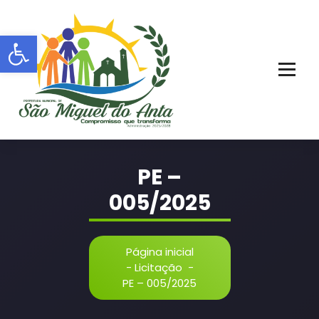
Pular
para
Barra de Ferramentas Aberta
o
conteúdo
PORTAL OFICIAL | ADM: 2021 - 2028
PE –
005/2025
Página inicial
-
Licitação
-
PE – 005/2025