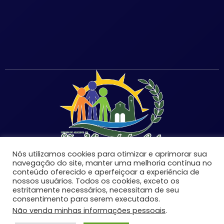
Nós utilizamos cookies para otimizar e aprimorar sua
navegação do site, manter uma melhoria contínua no
conteúdo oferecido e aperfeiçoar a experiência de
nossos usuários. Todos os cookies, exceto os
©Copyright 2026 | Prefeitura Municipal de São Miguel
estritamente necessários, necessitam de seu
consentimento para serem executados.
do Anta-MG | Todos os direitos reservados.
Não venda minhas informações pessoais
.
Desenvolvido por: