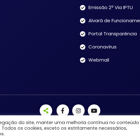
Emissão 2ª Via IPTU
Alvará de Funcionam
Portal Transparência
Coronavírus
Webmail
avegação do site, manter uma melhoria contínua no conteúdo
. Todos os cookies, exceto os estritamente necessários,
s.