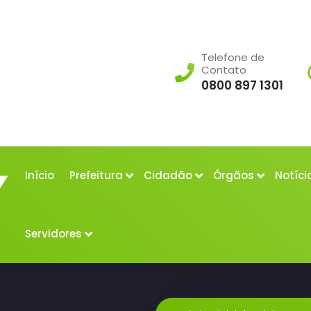
Telefone de
Contato
0800 897 1301
Início
Prefeitura
Cidadão
Órgãos
Notíci
Servidores