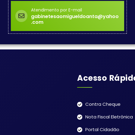
Atendimento por E-mail
gabinetesaomigueldoanta@yahoo
.com
Acesso Rápid
Contra Cheque
Nota Fiscal Eletrônica
Portal Cidadão