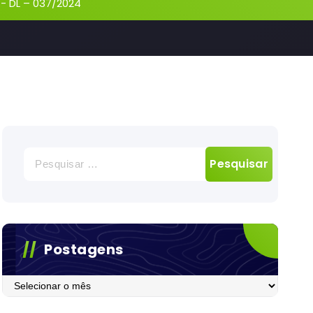
-
DL – 037/2024
Pesquisar
por:
Postagens
Postagens