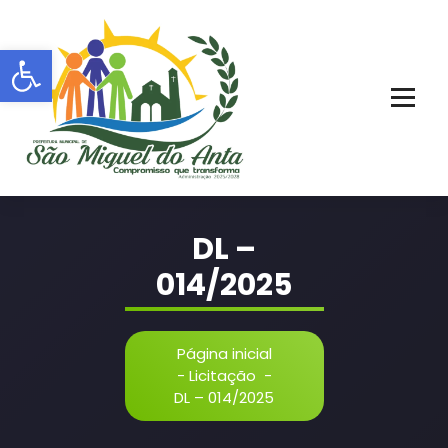
Pular
para
Barra de Ferramentas Aberta
o
conteúdo
PORTAL OFICIAL | ADM: 2021 - 2028
DL –
014/2025
Página inicial
-
Licitação
-
DL – 014/2025