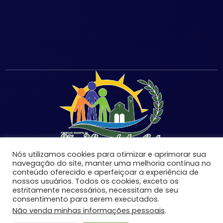
Nós utilizamos cookies para otimizar e aprimorar sua
navegação do site, manter uma melhoria contínua no
conteúdo oferecido e aperfeiçoar a experiência de
nossos usuários. Todos os cookies, exceto os
©Copyright 2026 | Prefeitura Municipal de São Miguel
estritamente necessários, necessitam de seu
consentimento para serem executados.
do Anta-MG | Todos os direitos reservados.
Não venda minhas informações pessoais
.
Desenvolvido por: