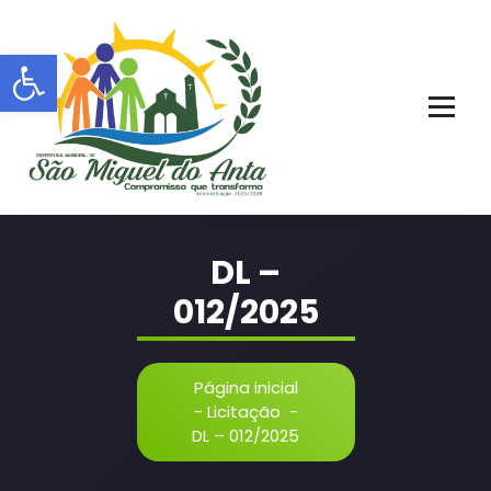
Pular
para
Barra de Ferramentas Aberta
o
conteúdo
PORTAL OFICIAL | ADM: 2021 - 2028
DL –
012/2025
Página inicial
-
Licitação
-
DL – 012/2025