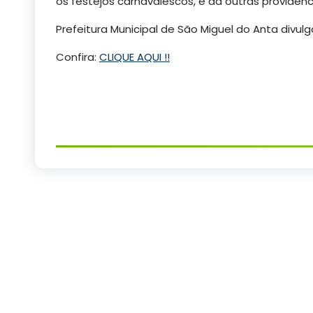
os festejos carnavalescos, e dá outras providênc
Prefeitura Municipal de São Miguel do Anta divul
Confira:
CLIQUE AQUI !!