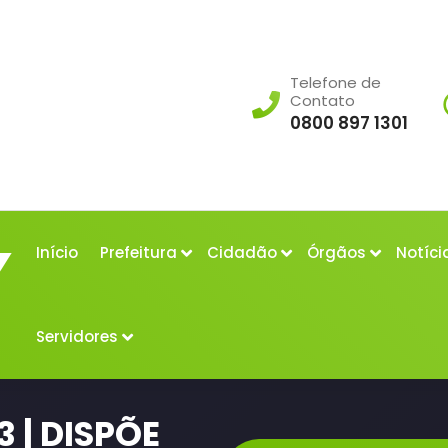
Telefone de
Contato
0800 897 1301
Início
Prefeitura
Cidadão
Órgãos
Notíci
Servidores
 | DISPÕE