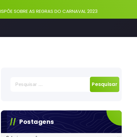
-
 DISPÕE SOBRE AS REGRAS DO CARNAVAL 2023
Pesquisar
por:
Postagens
Postagens