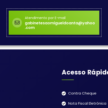
Atendimento por E-mail
gabinetesaomigueldoanta@yahoo
.com
Acesso Rápid
Contra Cheque
Nota Fiscal Eletrônica