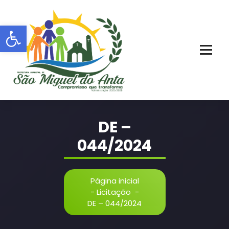
Pular
para
Barra de Ferramentas Aberta
o
conteúdo
PORTAL OFICIAL | ADM: 2021 - 2028
DE –
044/2024
Página inicial
-
Licitação
-
DE – 044/2024