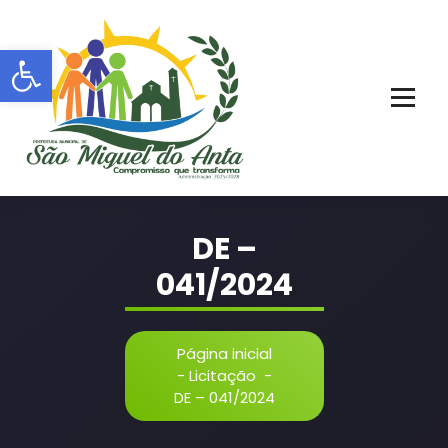
Pular
para
Barra de Ferramentas Aberta
o
conteúdo
PORTAL OFICIAL | ADM: 2021 - 2028
DE –
041/2024
Página inicial
-
Licitação
-
DE – 041/2024