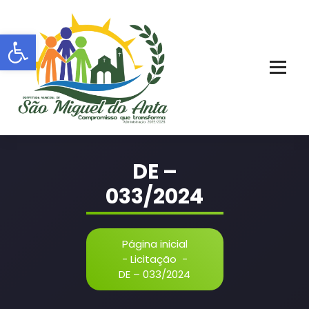
Pular
para
Barra de Ferramentas Aberta
o
conteúdo
PORTAL OFICIAL | ADM: 2021 - 2028
DE –
033/2024
Página inicial
-
Licitação
-
DE – 033/2024