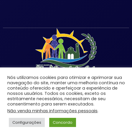
Nós utilizamos cookies para otimizar e aprimorar sua
navegação do site, manter uma melhoria contínua no
conteúdo oferecido e aperfeiçoar a experiência de
nossos usuários. Todos os cookies, exceto os
estritamente necessários, necessitam de seu
©Copyright 2026 | Prefeitura Municipal de São Miguel
consentimento para serem executados.
do Anta-MG | Todos os direitos reservados.
Não venda minhas informações pessoais
.
Desenvolvido por:
Configurações
Concordo