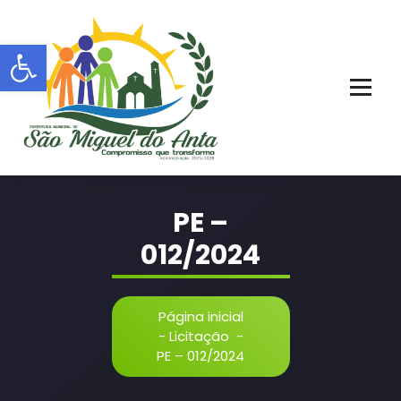
Pular
para
Barra de Ferramentas Aberta
o
conteúdo
PORTAL OFICIAL | ADM: 2021 - 2028
PE –
012/2024
Página inicial
-
Licitação
-
PE – 012/2024