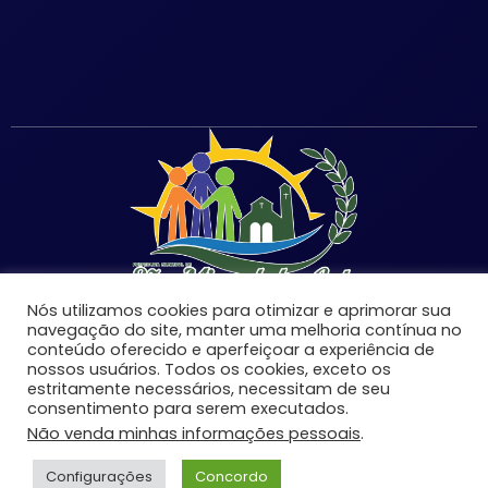
Nós utilizamos cookies para otimizar e aprimorar sua
navegação do site, manter uma melhoria contínua no
conteúdo oferecido e aperfeiçoar a experiência de
nossos usuários. Todos os cookies, exceto os
estritamente necessários, necessitam de seu
©Copyright 2026 | Prefeitura Municipal de São Miguel
consentimento para serem executados.
do Anta-MG | Todos os direitos reservados.
Não venda minhas informações pessoais
.
Desenvolvido por:
Configurações
Concordo