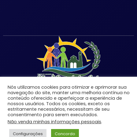
Nós utilizamos cookies para otimizar e aprimorar sua
navegação do site, manter uma melhoria contínua no
conteúdo oferecido e aperfeiçoar a experiência de
nossos usuários. Todos os cookies, exceto os
estritamente necessários, necessitam de seu
©Copyright 2026 | Prefeitura Municipal de São Miguel
consentimento para serem executados.
do Anta-MG | Todos os direitos reservados.
Não venda minhas informações pessoais
.
Desenvolvido por:
Configurações
Concordo