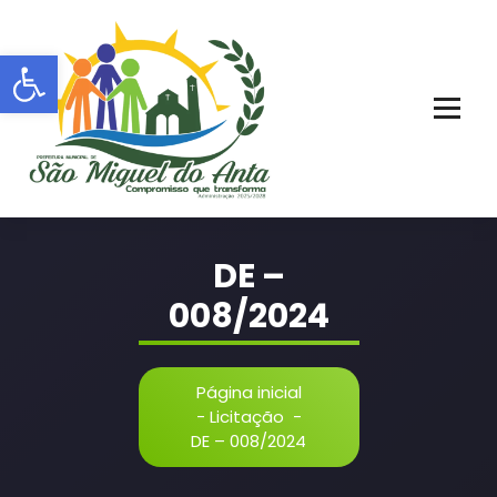
Pular
para
Barra de Ferramentas Aberta
o
conteúdo
PORTAL OFICIAL | ADM: 2021 - 2028
DE –
008/2024
Página inicial
-
Licitação
-
DE – 008/2024