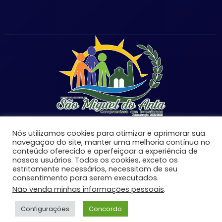
Nós utilizamos cookies para otimizar e aprimorar sua
navegação do site, manter uma melhoria contínua no
conteúdo oferecido e aperfeiçoar a experiência de
©Copyright 2026 | Prefeitura Municipal de São Miguel
nossos usuários. Todos os cookies, exceto os
do Anta-MG | Todos os direitos reservados.
estritamente necessários, necessitam de seu
consentimento para serem executados.
Desenvolvido por:
Não venda minhas informações pessoais
.
Configurações
Concordo