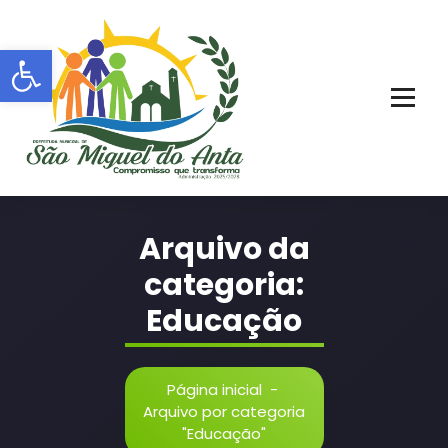
Pular
para
Barra de Ferramentas Aberta
o
conteúdo
PORTAL OFICIAL | ADM: 2021 - 2028
Arquivo da
categoria:
Educação
Página inicial
-
Arquivo por categoria
"Educação"